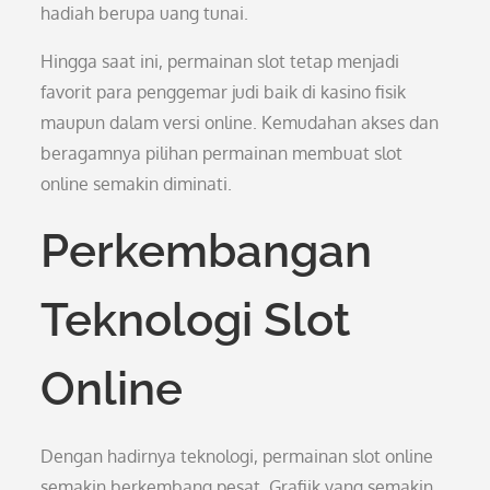
hadiah berupa uang tunai.
Hingga saat ini, permainan slot tetap menjadi
favorit para penggemar judi baik di kasino fisik
maupun dalam versi online. Kemudahan akses dan
beragamnya pilihan permainan membuat slot
online semakin diminati.
Perkembangan
Teknologi Slot
Online
Dengan hadirnya teknologi, permainan slot online
semakin berkembang pesat. Grafiik yang semakin