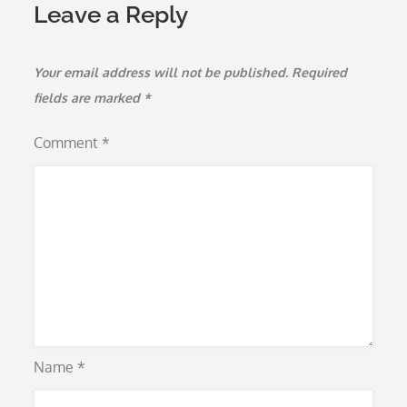
Leave a Reply
Your email address will not be published.
Required
fields are marked
*
Comment
*
Name
*