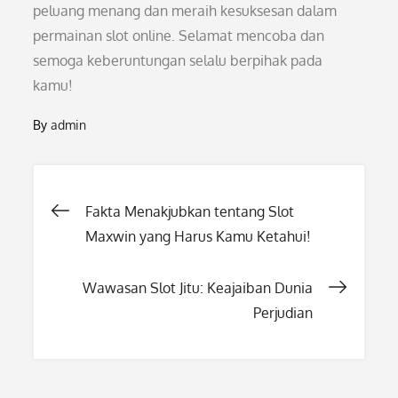
peluang menang dan meraih kesuksesan dalam
permainan slot online. Selamat mencoba dan
semoga keberuntungan selalu berpihak pada
kamu!
By
admin
Post
Fakta Menakjubkan tentang Slot
Maxwin yang Harus Kamu Ketahui!
navigation
Wawasan Slot Jitu: Keajaiban Dunia
Perjudian