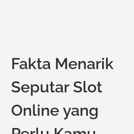
on
Fakta Menarik
Seputar Slot
Online yang
Perlu Kamu