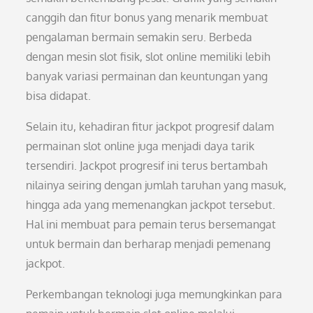
canggih dan fitur bonus yang menarik membuat
pengalaman bermain semakin seru. Berbeda
dengan mesin slot fisik, slot online memiliki lebih
banyak variasi permainan dan keuntungan yang
bisa didapat.
Selain itu, kehadiran fitur jackpot progresif dalam
permainan slot online juga menjadi daya tarik
tersendiri. Jackpot progresif ini terus bertambah
nilainya seiring dengan jumlah taruhan yang masuk,
hingga ada yang memenangkan jackpot tersebut.
Hal ini membuat para pemain terus bersemangat
untuk bermain dan berharap menjadi pemenang
jackpot.
Perkembangan teknologi juga memungkinkan para