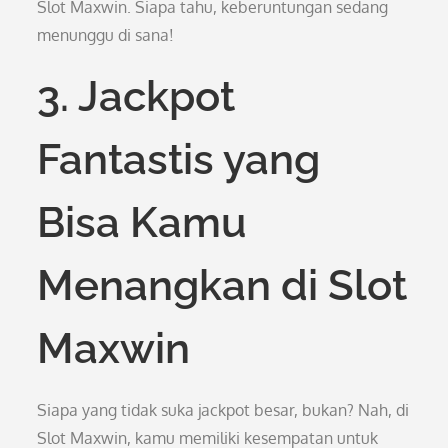
Slot Maxwin. Siapa tahu, keberuntungan sedang
menunggu di sana!
3. Jackpot
Fantastis yang
Bisa Kamu
Menangkan di Slot
Maxwin
Siapa yang tidak suka jackpot besar, bukan? Nah, di
Slot Maxwin, kamu memiliki kesempatan untuk