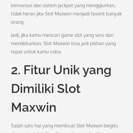
bervariasi dan sistem jackpot yang menggiurkan,
tidak heran jika Slot Maxwin menjadi favorit banyak
orang.
Jadi, jika kamu mencari game slot yang seru dan
mendebarkan, Slot Maxwin bisa jadi pilihan yang
tepat untuk kamu coba.
2. Fitur Unik yang
Dimiliki Slot
Maxwin
Salah satu hal yang membuat Slot Maxwin begitu