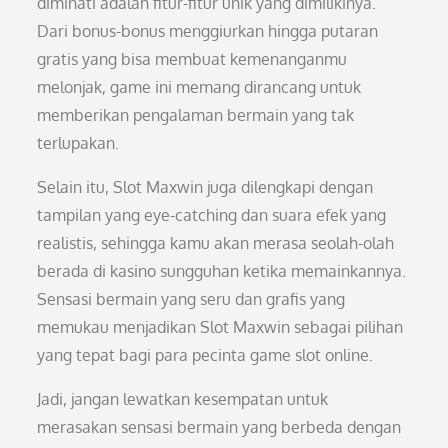
diminati adalah fitur-fitur unik yang dimilikinya.
Dari bonus-bonus menggiurkan hingga putaran
gratis yang bisa membuat kemenanganmu
melonjak, game ini memang dirancang untuk
memberikan pengalaman bermain yang tak
terlupakan.
Selain itu, Slot Maxwin juga dilengkapi dengan
tampilan yang eye-catching dan suara efek yang
realistis, sehingga kamu akan merasa seolah-olah
berada di kasino sungguhan ketika memainkannya.
Sensasi bermain yang seru dan grafis yang
memukau menjadikan Slot Maxwin sebagai pilihan
yang tepat bagi para pecinta game slot online.
Jadi, jangan lewatkan kesempatan untuk
merasakan sensasi bermain yang berbeda dengan