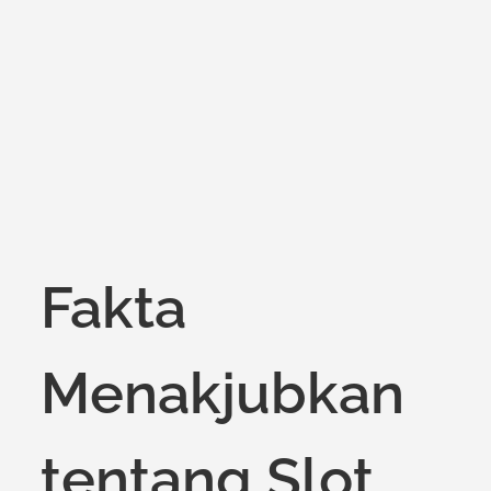
on
Fakta
Menakjubkan
tentang Slot