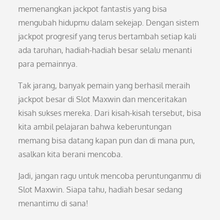
memenangkan jackpot fantastis yang bisa
mengubah hidupmu dalam sekejap. Dengan sistem
jackpot progresif yang terus bertambah setiap kali
ada taruhan, hadiah-hadiah besar selalu menanti
para pemainnya.
Tak jarang, banyak pemain yang berhasil meraih
jackpot besar di Slot Maxwin dan menceritakan
kisah sukses mereka. Dari kisah-kisah tersebut, bisa
kita ambil pelajaran bahwa keberuntungan
memang bisa datang kapan pun dan di mana pun,
asalkan kita berani mencoba.
Jadi, jangan ragu untuk mencoba peruntunganmu di
Slot Maxwin. Siapa tahu, hadiah besar sedang
menantimu di sana!