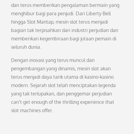
dan terus memberikan pengalaman bermain yang
menghibur bagi para penjudi. Dari Liberty Bell
hingga Slot Mantap, mesin slot terus menjadi
bagian tak terpisahkan dari industri perjudian dan
memberikan kegembiraan bagi jutaan pemain di
seluruh dunia.
Dengan inovasi yang terus muncul dan
pengembangan yang dinamis, mesin slot akan
terus menjadi daya tarik utama di kasino-kasino
modern. Sejarah slot telah menciptakan legenda
yang tak terlupakan, dan penggemar perjudian
can’t get enough of the thrilling experience that
slot machines offer.