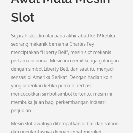
Slot
Sejarah slot dimulai pada akhir abad ke-19 ketika
seorang mekanik bernama Charles Fey
menciptakan “Liberty Bell”, mesin slot mekanis
pertama di dunia. Mesin ini memiliki tiga gulungan
dengan simbol Liberty Bell, dan saat itu menjadi
sensasi di Amerika Serikat. Dengan hadiah koin
yang diberikan ketika pemain berhasil
mencocokkan simbol-simbol tertentu, mesin ini
membuka jalan bagi perkembangan industri
perjudian.
Mesin slot awalnya ditempatkan di bar dan saloon,
dan popularitasnya dengan cepat meroket.