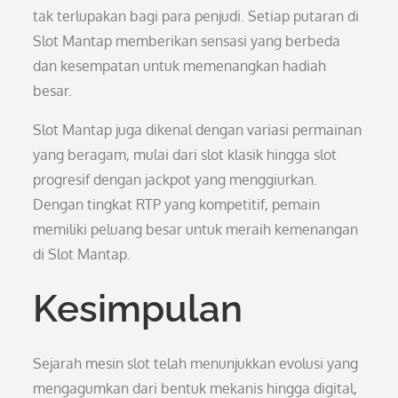
tak terlupakan bagi para penjudi. Setiap putaran di
Slot Mantap memberikan sensasi yang berbeda
dan kesempatan untuk memenangkan hadiah
besar.
Slot Mantap juga dikenal dengan variasi permainan
yang beragam, mulai dari slot klasik hingga slot
progresif dengan jackpot yang menggiurkan.
Dengan tingkat RTP yang kompetitif, pemain
memiliki peluang besar untuk meraih kemenangan
di Slot Mantap.
Kesimpulan
Sejarah mesin slot telah menunjukkan evolusi yang
mengagumkan dari bentuk mekanis hingga digital,